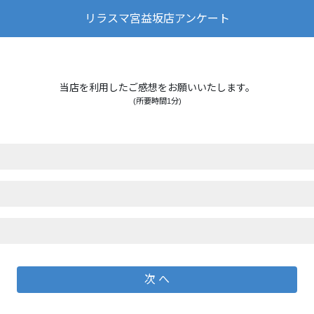
リラスマ宮益坂店アンケート
当店を利用したご感想をお願いいたします。
(所要時間1分)
次 へ